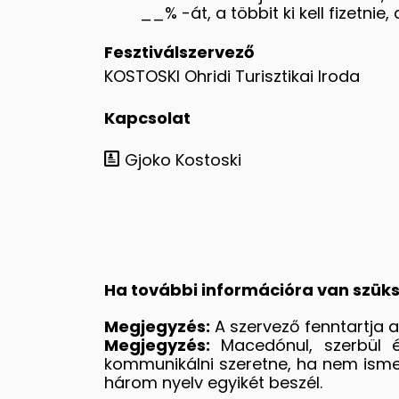
__% -át, a többit ki kell fizetni
Fesztiválszervező
KOSTOSKI Ohridi Turisztikai Iroda
Kapcsolat
Gjoko Kostoski
Ha további információra van szüksé
Megjegyzés:
A szervező fenntartja 
Megjegyzés:
Macedónul, szerbül é
kommunikálni szeretne, ha nem ismeri
három nyelv egyikét beszél.