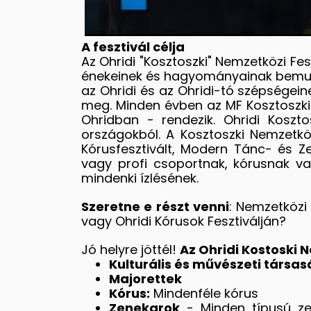
A fesztivál célja
Az Ohridi "Kosztoszki" Nemzetközi Fes
énekeinek és hagyományainak bemuta
az Ohridi és az Ohridi-tó szépségein
meg. Minden évben az MF Kosztoszki 
Ohridban - rendezik. Ohridi Koszt
országokból. A Kosztoszki Nemzetközi
Kórusfesztivált, Modern Tánc- és Zen
vagy profi csoportnak, kórusnak va
mindenki ízlésének.
Szeretne e részt venni
: Nemzetközi 
vagy Ohridi Kórusok Fesztiválján?
Jó helyre jöttél!
Az Ohridi Kostoski 
Kulturális és művészeti társas
Majorettek
Kórus:
Mindenféle kórus
Zenekarok
- Minden típusú zen