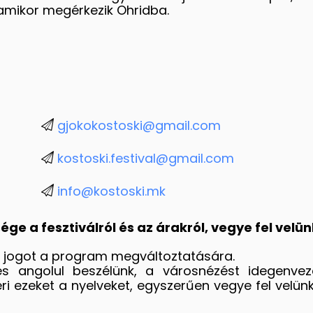
e, amikor megérkezik Ohridba.
gjokokostoski@gmail.com
kostoski.festival@gmail.com
info@kostoski.mk
ge a fesztiválról és az árakról, vegye fel velün
a jogot a program megváltoztatására.
s angolul beszélünk, a városnézést idegenveze
 ezeket a nyelveket, egyszerűen vegye fel velünk