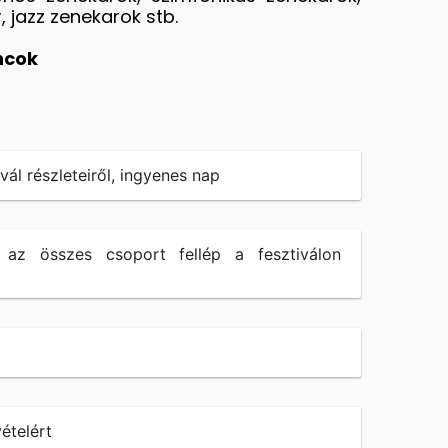
 jazz zenekarok stb.
ncok
ál részleteiről, ingyenes nap
 az összes csoport fellép a fesztiválon
ételért