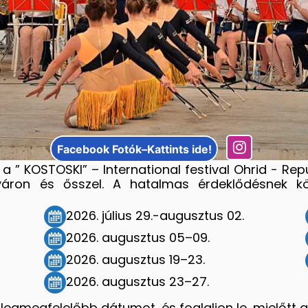
Facebook Fotók–Kattints ide!
 ” KOSTOSKI” – International festival Ohrid - R
yáron és ősszel. A hatalmas érdeklődésnek kö
2026. július 29.-augusztus 02.
2026. augusztus 05–09.
2026. augusztus 19–23.
2026. augusztus 23–27.
d legmegfelelőbb dátumot, és foglaljon le, mielőtt