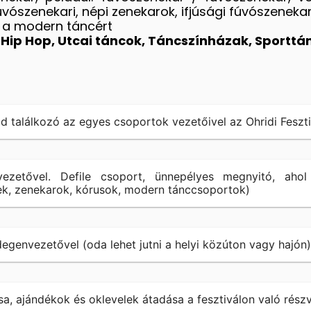
szenekari, népi zenekarok, ifjúsági fúvószenekar,
 a modern táncért
, Hip Hop, Utcai táncok, Táncszínházak, Sporttá
d találkozó az egyes csoportok vezetőivel az Ohridi Fesztiv
ezetővel. Defile csoport, ünnepélyes megnyitó, ahol
ek, zenekarok, kórusok, modern tánccsoportok)
egenvezetővel (oda lehet jutni a helyi közúton vagy hajón)
sa, ajándékok és oklevelek átadása a fesztiválon való részv