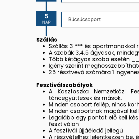
5
Búcsúcsoport
NAP
Szállás
Szállás 3 *** és apartmanokkal
A szobák 3,4,5 ágyasak, mindegy
Több kétágyas szoba esetén __ 
Igény szerint meghosszabbítható
25 résztvevő számára 1 ingyenes
Fesztiválszabályok
A Kosztoszka Nemzetközi Feszt
táncegyüttesek és mások.
Minden csoport fellép, nincs ko
Minden csoportnak magával kell v
Legalább egy pontot elő kell ké
fesztiválon
A fesztivál újjáéledő jellegű
A részvételhez jelentkezzen be, és