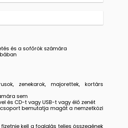
zetés és a sofőrök számára
zobában
rusok, zenekarok, majorettek, kortárs
számára sem
ével és CD-t vagy USB-t vagy élő zenét
l a csoport bemutatja magát a nemzetközi
 fizetnie kell a foglalás teljes összegének