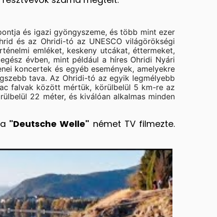
pontja és igazi gyöngyszeme, és több mint ezer
hrid és az Ohridi-tó az UNESCO világörökségi
örténelmi emléket, keskeny utcákat, éttermeket,
egész évben, mint például a híres Ohridi Nyári
, zenei koncertek és egyéb események, amelyekre
egszebb tava. Az Ohridi-tó az egyik legmélyebb
ac falvak között mértük, körülbelül 5 km-re az
örülbelül 22 méter, és kiválóan alkalmas minden
, a
"Deutsche Welle"
német TV filmezte.