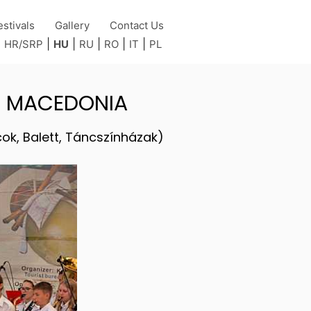
estivals
Gallery
Contact Us
|
|
|
|
|
|
HR/SRP
HU
RU
RO
IT
PL
 - MACEDONIA
cok, Balett, Táncszínházak)