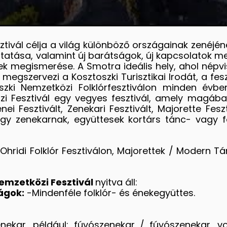
ztivál célja a világ különböző országainak zenéjéne
tása, valamint új barátságok, új kapcsolatok meg
ek megismerése. A Smotra ideális hely, ahol népv
megszervezi a Kosztoszki Turisztikai Irodát, a fe
oszki Nemzetközi Folklórfesztiválon minden évb
 Fesztivál egy vegyes fesztivál, amely magában fo
ei Fesztivált, Zenekari Fesztivált, Majorette Fesz
gy zenekarnak, együttesek kortárs tánc- vagy f
Ohridi Folklór Fesztiválon, Majorettek / Modern Tá
Nemzetközi Fesztivál
nyitva áll:
ágok:
-Mindenféle folklór- és énekegyüttes.
ekar, például: fúvószenekar / fúvószenekar, vo