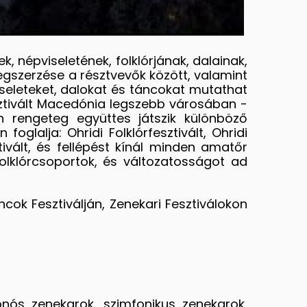
k, népviseletének, folklórjának, dalainak,
szerzése a résztvevők között, valamint
iseleteket, dalokat és táncokat mutathat
sztivált Macedónia legszebb városában -
en rengeteg együttes játszik különböző
glalja: Ohridi Folklórfesztivált, Ohridi
tivált, és fellépést kínál minden amatőr
olklórcsoportok, és változatosságot ad
ncok Fesztiválján, Zenekari Fesztiválokon
nós zenekarok, szimfonikus zenekarok,