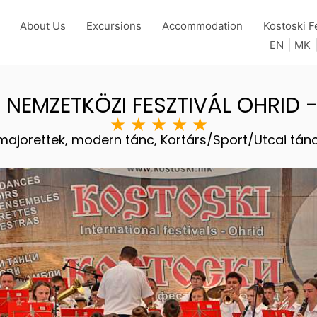
About Us
Excursions
Accommodation
Kostoski F
|
EN
MK
- NEMZETKÖZI FESZTIVÁL OHRID
★
★
★
★
★
, majorettek, modern tánc, Kortárs/Sport/Utcai tán