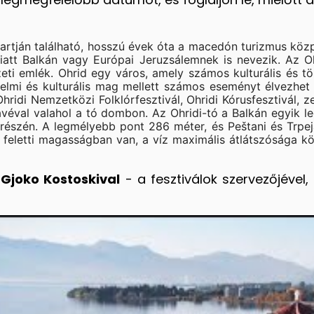
partján található, hosszú évek óta a macedón turizmus köz
att Balkán vagy Európai Jeruzsálemnek is nevezik. Az O
észeti emlék. Ohrid egy város, amely számos kulturális és t
nelmi és kulturális mag mellett számos eseményt élvezhet 
 Ohridi Nemzetközi Folklórfesztivál, Ohridi Kórusfesztivál
ávéval valahol a tó dombon. Az Ohridi-tó a Balkán egyik l
 részén. A legmélyebb pont 286 méter, és Peštani és Trpej
t feletti magasságban van, a víz maximális átlátszósága k
Gjoko Kostoskival
- a fesztiválok szervezőjével