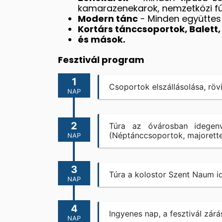
kamarazenekarok, nemzetközi fúvó
Modern tánc
- Minden együttes
Kortárs tánccsoportok, Balett
és mások.
Fesztivál program
1
Csoportok elszállásolása, rövi
NAP
2
Túra az óvárosban idegenv
(Néptánccsoportok, majorett
NAP
3
Túra a kolostor Szent Naum id
NAP
4
Ingyenes nap, a fesztivál zárá
NAP