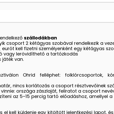
 rendelkező
szállodákban
ik csoport 2 kétágyas szobával rendelkezik a ve
eurót kell fizetni személyenként egy kétágyas s
 vagy lerövidíthető a tartózkodás
 játék van.
iválon Ohrid felléphet: folklórcsoportok, kó
rhatár, nincs korlátozás a csoport résztvevőinek 
innie: országa zászlaját, feliratot a csoport nev
szíteni az 5–15 percig tartó előadáshoz, amellye
 el kell küldenie egy kitöltött jelentkezési lapot, és