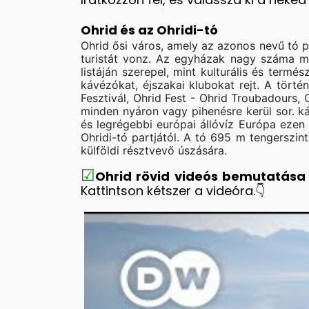
Ohrid és az Ohridi-tó
Ohrid ősi város, amely az azonos nevű tó 
turistát vonz. Az egyházak nagy száma mi
listáján szerepel, mint kulturális és term
kávézókat, éjszakai klubokat rejt. A törté
Fesztivál, Ohrid Fest - Ohrid Troubadours,
minden nyáron vagy pihenésre kerül sor. k
és legrégebbi európai állóvíz Európa ezen
Ohridi-tó partjától. A tó 695 m tengerszin
külföldi résztvevő úszására.
☑
Ohrid rövid videós bemutatása 
Kattintson kétszer a videóra.👇