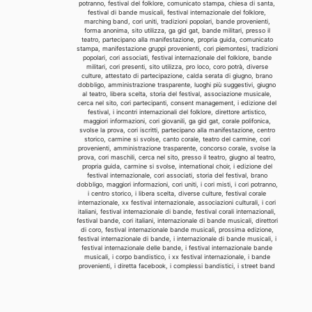
potranno, festival del folklore, comunicato stampa, chiesa di santa,
festival di bande musicali, festival internazionale del folklore,
marching band, cori uniti, tradizioni popolari, bande provenienti,
forma anonima, sito utilizza, ga gid gat, bande militari, presso il
teatro, partecipano alla manifestazione, propria guida, comunicato
stampa, manifestazione gruppi provenienti, cori piemontesi, tradizioni
popolari, cori associati, festival internazionale del folklore, bande
militari, cori presenti, sito utilizza, pro loco, coro potrà, diverse
culture, attestato di partecipazione, calda serata di giugno, brano
dobbligo, amministrazione trasparente, luoghi più suggestivi, giugno
al teatro, libera scelta, storia del festival, associazione musicale,
cerca nel sito, cori partecipanti, consent management, i edizione del
festival, i incontri internazionali del folklore, direttore artistico,
maggiori informazioni, cori giovanili, ga gid gat, corale polifonica,
svolse la prova, cori iscritti, partecipano alla manifestazione, centro
storico, carmine si svolse, canto corale, teatro del carmine, cori
provenienti, amministrazione trasparente, concorso corale, svolse la
prova, cori maschili, cerca nel sito, presso il teatro, giugno al teatro,
propria guida, carmine si svolse, international choir, i edizione del
festival internazionale, cori associati, storia del festival, brano
dobbligo, maggiori informazioni, cori uniti, i cori misti, i cori potranno,
i centro storico, i libera scelta, diverse culture, festival corale
internazionale, xx festival internazionale, associazioni culturali, i cori
italiani, festival internazionale di bande, festival corali internazionali,
festival bande, cori italiani, internazionale di bande musicali, direttori
di coro, festival internazionale bande musicali, prossima edizione,
festival internazionale di bande, i internazionale di bande musicali, i
festival internazionale delle bande, i festival internazionale bande
musicali, i corpo bandistico, i xx festival internazionale, i bande
provenienti, i diretta facebook, i complessi bandistici, i street band