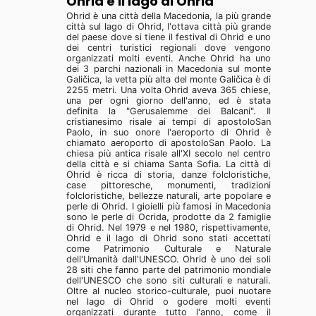
Ohrid e il lago di Ohrid
Ohrid è una città della Macedonia, la più grande
città sul lago di Ohrid, l'ottava città più grande
del paese dove si tiene il festival di Ohrid e uno
dei centri turistici regionali dove vengono
organizzati molti eventi. Anche Ohrid ha uno
dei 3 parchi nazionali in Macedonia sul monte
Galičica, la vetta più alta del monte Galičica è di
2255 metri. Una volta Ohrid aveva 365 chiese,
una per ogni giorno dell'anno, ed è stata
definita la "Gerusalemme dei Balcani". Il
cristianesimo risale ai tempi di apostoloSan
Paolo, in suo onore l'aeroporto di Ohrid è
chiamato aeroporto di apostoloSan Paolo. La
chiesa più antica risale all'XI secolo nel centro
della città e si chiama Santa Sofia. La città di
Ohrid è ricca di storia, danze folcloristiche,
case pittoresche, monumenti, tradizioni
folcloristiche, bellezze naturali, arte popolare e
perle di Ohrid. I gioielli più famosi in Macedonia
sono le perle di Ocrida, prodotte da 2 famiglie
di Ohrid. Nel 1979 e nel 1980, rispettivamente,
Ohrid e il lago di Ohrid sono stati accettati
come Patrimonio Culturale e Naturale
dell'Umanità dall'UNESCO. Ohrid è uno dei soli
28 siti che fanno parte del patrimonio mondiale
dell'UNESCO che sono siti culturali e naturali.
Oltre al nucleo storico-culturale, puoi nuotare
nel lago di Ohrid o godere molti eventi
organizzati durante tutto l'anno, come il